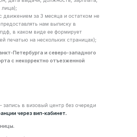
он, дата выдачи, должность, зарплата,
 лица);
с движением за 3 месяца и остатком не
о предоставлять нам выписку в
пдф, в каком виде ее формирует
ей печатью на нескольких страницах);
анкт-Петербурга и северо-западного
орта с некорректно отъезженной
запись в визовый центр без очереди
ранции через вип-кабинет.
аницы.