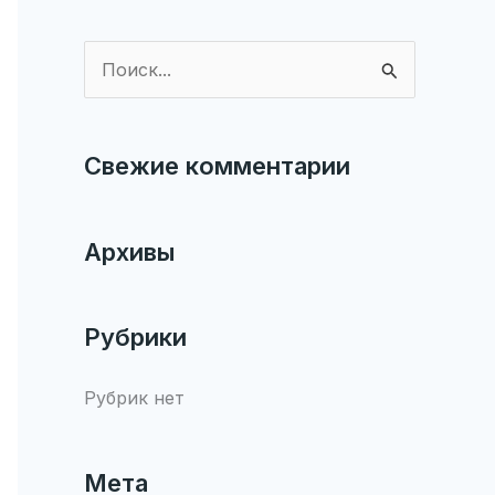
П
о
и
Свежие комментарии
с
к
:
Архивы
Рубрики
Рубрик нет
Мета